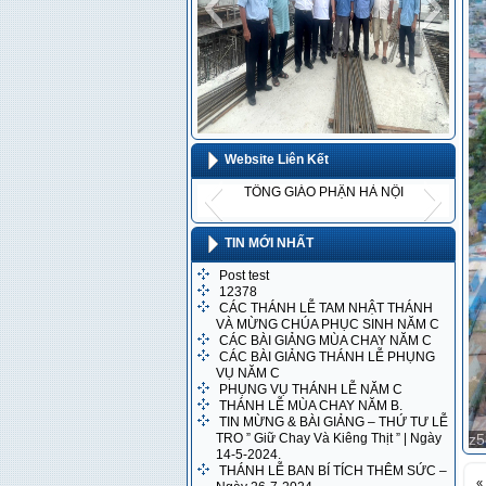
z4789754871790_f774803f0f385a3bbff07ca34f1
z478963439
Website Liên Kết
TỔNG GIÁO PHẬN HÀ NỘI
HỘI ĐỒNG GIÁM MỤC VIỆT NAM
WEBSITE THÁNH NHẠC
TGP. SÀI GÒN
TIN MỚI NHẤT
Post test
12378
CÁC THÁNH LỄ TAM NHẬT THÁNH
VÀ MỪNG CHÚA PHỤC SINH NĂM C
CÁC BÀI GIẢNG MÙA CHAY NĂM C
CÁC BÀI GIẢNG THÁNH LỄ PHỤNG
VỤ NĂM C
PHỤNG VỤ THÁNH LỄ NĂM C
81502345_5aa7c8b09b05f7e3742b95a0a875d90d
91611773_157197a97b91da2f3ba969b635c72cf3
73299524_b52f9a2f51e73584430074cbee447791
IMG_0051
xd1 (34)
xd1 (33)
xd1 (32)
xd1 (31)
xd1 (30)
xd1 (29)
xd1 (28)
xd1 (27)
xd1 (26)
xd1 (25)
xd1 (24)
xd1 (23)
xd1 (22)
xd1 (21)
xd1 (20)
xd1 (19)
xd1 (18)
xd1 (17)
xd1 (16)
xd1 (15)
xd1 (14)
xd1 (13)
xd1 (12)
xd1 (10)
xd1 (11)
xd1 (9)
xd1 (8)
xd1 (7)
xd1 (6)
xd1 (5)
xd1 (4)
xd1 (3)
xd1 (2)
xd1 (1)
THÁNH LỄ MÙA CHAY NĂM B.
TIN MỪNG & BÀI GIẢNG – THỨ TƯ LỄ
TRO ” Giữ Chay Và Kiêng Thịt ” | Ngày
z5
z5
14-5-2024.
THÁNH LỄ BAN BÍ TÍCH THÊM SỨC –
«