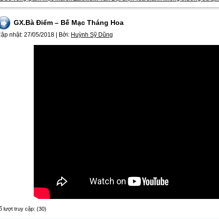
GX.Bà Điểm – Bế Mạc Tháng Hoa
ập nhật:
27/05/2018
|
Bởi:
Huỳnh Sỹ Dũng
ố lượt truy cập: (30)