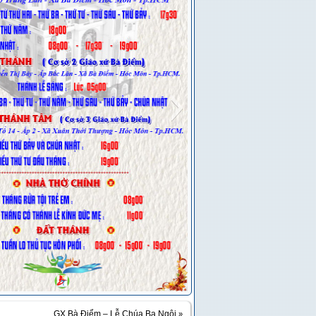
Slide1
i…
GX.Bà Điểm – Lễ Chúa Ba Ngôi
»