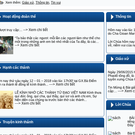
Xem thêm:
Giáo xứ
,
Thông tin
,
Tin vui
853920232123_2ad12536ea770a00c32fc1f074224347
853920225285_194cabf67668e466c8d7f40c04a99ecc
THÁNH ĐƯỜNG GIÁO XỨ 1863-1983
NGÔI THÁNH ĐƯỜNG MỚI
Hoạt động đoàn thể
Thông tin
--> Xem chi tiết
lượt truy cập:...
Hôm nay vào lúc 1
do Cha Gioan Mari
“Ta bảo thật các ngươi: mỗi lần các ngươi làm như thế cho
một trong những anh em bé nhỏ nhất của Ta đây, là các...
Lời Chúa hôm nay 
--> Xem chi tiết
về, niềm vui của 
Giáo xứ
Hạnh các thánh
Ngày 29/06/2015 H
Phaolô tông đồ, l
tuyên xưng Chúa G
 nay thứ sáu ngày 12 – 01 – 2018 vào lúc 17h30' tại GX.Bà Điểm
---> Xem chi tiết
n ra thánh lễ đồng tế kính thánh...
Tin Mừng & Bài gi
---> Xem ch
cập:...
LỄ KÍNH NHỚ CÁC THÁNH TỬ ĐẠO VIỆT NAM Kính thưa
quí đức ông, quí cha, quí thầy, quí sơ và anh chị em, Sự
hiện diện của chúng ta trước bàn thờ các thánh...
---> Xem chi tiết
Lời Chúa
BÀI 
tiếng
Truyện kinh thánh
Đây 
Bài Ð