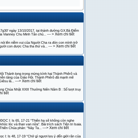
7g30' ngày 13/10/2017, tại thánh đường GX.Bà Điểm
--- > Xem chi tiết
a Vianney Chu Minh Tân chủ...
nói lên niềm vui của Người Cha ra đón con mình trở
--- > Xem chi tiết
người con được Cha tha thứ và...
ội Thánh long trọng mừng kính hai Thánh Phêrô và
à nền tảng của Giáo Hội. Thánh Phêrô đã mạnh mẽ
---> Xem chi tiết
iêsu là...
ảng Chúa Nhật XXIII Thường Niên Năm B : Số lượt truy
i tiết
ĐỌC I: Is 65, 17-21 “Thiên hạ sẽ không còn nghe
 khóc lóc và than van nữa”. Bài trích sách Tiên tri Isaia.
---> Xem chi tiết
Thiên Chúa phán: “Này Ta...
ọc I: Is 48, 17-19 “Chớ gì ngươi lưu ý đến giới răn của