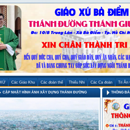
 XỨ
Các Giáo Khu
Các đoàn thể
Thiếu Nhi
Các Ca đoàn
Tri Ân
CẬP NHẬT HÌNH ẢNH XÂY DỰNG THÁNH ĐƯỜNG
THÔNG BÁO