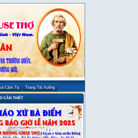
 và Cảm Tạ
Trang Tải Xuống
 CẦN THIẾT